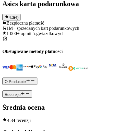
Asics karta podarunkowa
4.3
(
4
)
Bezpieczna
płatność
1M+
sprzedanych kart podarunkowych
1 000+
opinii 5-gwiazdkowych
Obsługiwane metody płatności
O Produkcie
Recenzje
Średnia ocena
4.3
4 recenzji