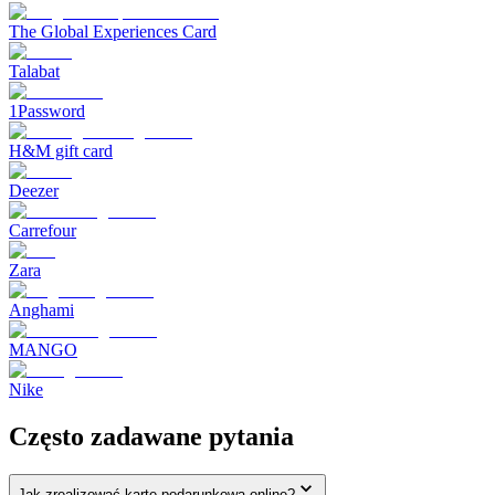
The Global Experiences Card
Talabat
1Password
H&M gift card
Deezer
Carrefour
Zara
Anghami
MANGO
Nike
Często zadawane pytania
Jak zrealizować kartę podarunkową online?