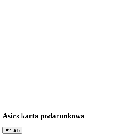
Asics karta podarunkowa
4.3
(
4
)