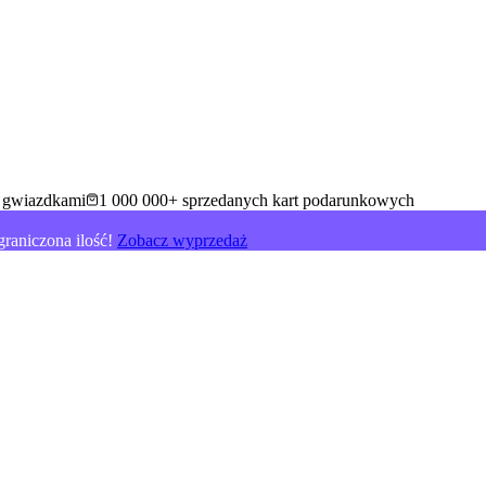
5 gwiazdkami
1 000 000+ sprzedanych kart podarunkowych
raniczona ilość!
Zobacz wyprzedaż