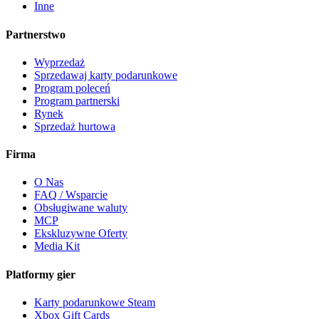
Inne
Partnerstwo
Wyprzedaż
Sprzedawaj karty podarunkowe
Program poleceń
Program partnerski
Rynek
Sprzedaż hurtowa
Firma
O Nas
FAQ / Wsparcie
Obsługiwane waluty
MCP
Ekskluzywne Oferty
Media Kit
Platformy gier
Karty podarunkowe Steam
Xbox Gift Cards