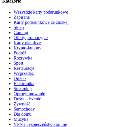
Kategorie
Wszystkie karty podarunkowe
Zapisane
Karty podarunkowe ze zniżką
Sklep
Gaming
Oferty promocyjne
Karty płatnicze
Krypto-kupony
Podróż
Rozrywka
Sport
Restauracje
Wyprzedaż
Odzież
Elektronika
Streaming
Oprogramowanie
Doświadczenie
Żywność
Samochody
Dla domu
Muzyka
VPN i bezpieczeństwo online