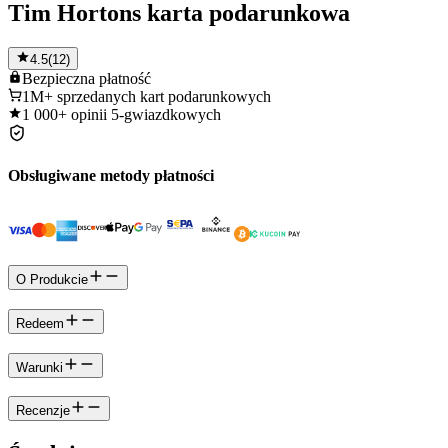
Tim Hortons karta podarunkowa
4.5
(
12
)
Bezpieczna
płatność
1M+
sprzedanych kart podarunkowych
1 000+
opinii 5-gwiazdkowych
Obsługiwane metody płatności
O Produkcie
Redeem
Warunki
Recenzje