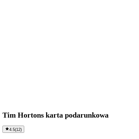
Tim Hortons karta podarunkowa
4.5
(
12
)