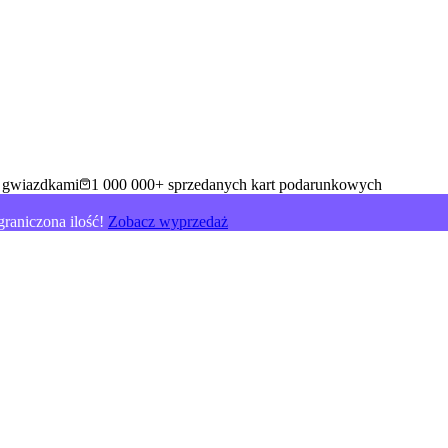
5 gwiazdkami
1 000 000+ sprzedanych kart podarunkowych
raniczona ilość!
Zobacz wyprzedaż