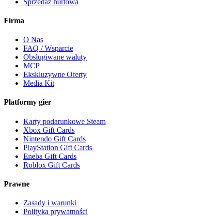
Sprzedaż hurtowa
Firma
O Nas
FAQ / Wsparcie
Obsługiwane waluty
MCP
Ekskluzywne Oferty
Media Kit
Platformy gier
Karty podarunkowe Steam
Xbox Gift Cards
Nintendo Gift Cards
PlayStation Gift Cards
Eneba Gift Cards
Roblox Gift Cards
Prawne
Zasady i warunki
Polityka prywatności