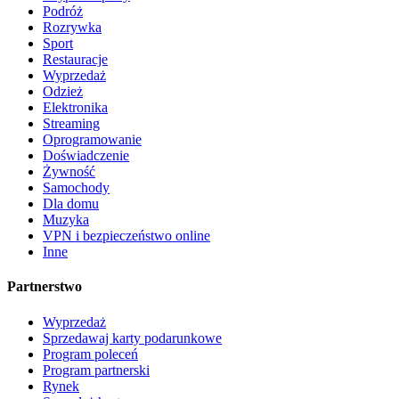
Podróż
Rozrywka
Sport
Restauracje
Wyprzedaż
Odzież
Elektronika
Streaming
Oprogramowanie
Doświadczenie
Żywność
Samochody
Dla domu
Muzyka
VPN i bezpieczeństwo online
Inne
Partnerstwo
Wyprzedaż
Sprzedawaj karty podarunkowe
Program poleceń
Program partnerski
Rynek