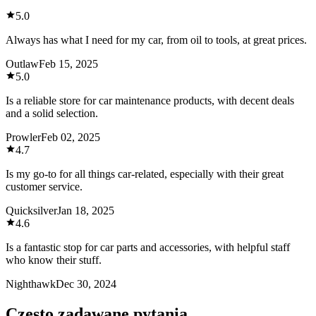
5.0
Always has what I need for my car, from oil to tools, at great prices.
Outlaw
Feb 15, 2025
5.0
Is a reliable store for car maintenance products, with decent deals
and a solid selection.
Prowler
Feb 02, 2025
4.7
Is my go-to for all things car-related, especially with their great
customer service.
Quicksilver
Jan 18, 2025
4.6
Is a fantastic stop for car parts and accessories, with helpful staff
who know their stuff.
Nighthawk
Dec 30, 2024
Często zadawane pytania