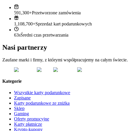
591,300+
Przetworzone zamówienia
1,108,700+
Sprzedaż kart podarunkowych
63s
Średni czas przetwarzania
Nasi partnerzy
Zaufane marki i firmy, z którymi współpracujemy na całym świecie.
Kategorie
Wszystkie karty podarunkowe
Zapisane
Karty podarunkowe ze zniżką
Sklep
Gaming
Oferty promocyjne
Karty płatnicze
Krypto-kupony