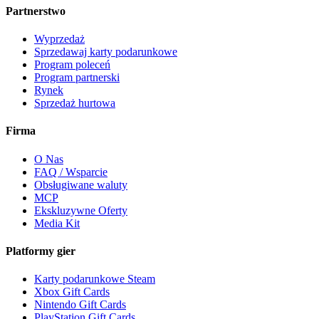
Partnerstwo
Wyprzedaż
Sprzedawaj karty podarunkowe
Program poleceń
Program partnerski
Rynek
Sprzedaż hurtowa
Firma
O Nas
FAQ / Wsparcie
Obsługiwane waluty
MCP
Ekskluzywne Oferty
Media Kit
Platformy gier
Karty podarunkowe Steam
Xbox Gift Cards
Nintendo Gift Cards
PlayStation Gift Cards