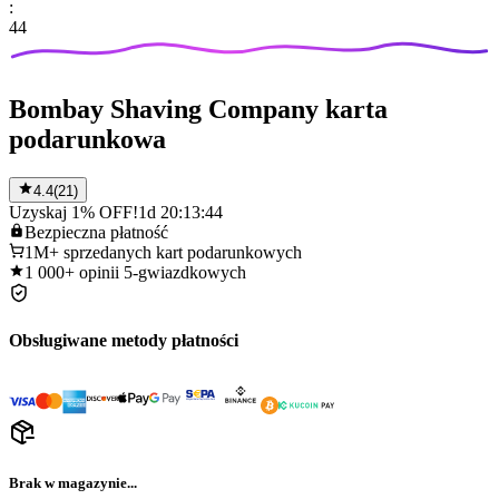
:
44
Bombay Shaving Company karta
podarunkowa
4.4
(
21
)
Uzyskaj 1% OFF!
1d 20:13:44
Bezpieczna
płatność
1M+
sprzedanych kart podarunkowych
1 000+
opinii 5-gwiazdkowych
Obsługiwane metody płatności
Brak w magazynie...