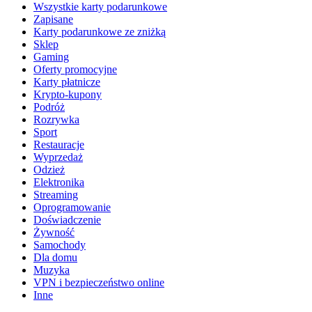
Wszystkie karty podarunkowe
Zapisane
Karty podarunkowe ze zniżką
Sklep
Gaming
Oferty promocyjne
Karty płatnicze
Krypto-kupony
Podróż
Rozrywka
Sport
Restauracje
Wyprzedaż
Odzież
Elektronika
Streaming
Oprogramowanie
Doświadczenie
Żywność
Samochody
Dla domu
Muzyka
VPN i bezpieczeństwo online
Inne