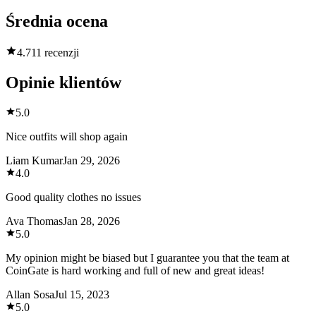
Średnia ocena
4.7
11 recenzji
Opinie klientów
5.0
Nice outfits will shop again
Liam Kumar
Jan 29, 2026
4.0
Good quality clothes no issues
Ava Thomas
Jan 28, 2026
5.0
My opinion might be biased but I guarantee you that the team at
CoinGate is hard working and full of new and great ideas!
Allan Sosa
Jul 15, 2023
5.0