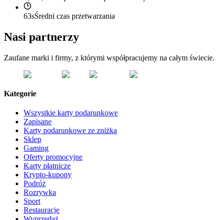
63s
Średni czas przetwarzania
Nasi partnerzy
Zaufane marki i firmy, z którymi współpracujemy na całym świecie.
Kategorie
Wszystkie karty podarunkowe
Zapisane
Karty podarunkowe ze zniżką
Sklep
Gaming
Oferty promocyjne
Karty płatnicze
Krypto-kupony
Podróż
Rozrywka
Sport
Restauracje
Wyprzedaż