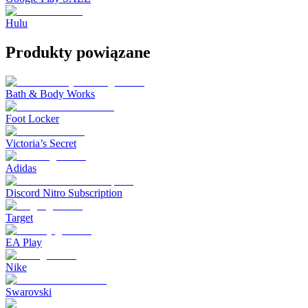
Hulu
Produkty powiązane
Bath & Body Works
Foot Locker
Victoria’s Secret
Adidas
Discord Nitro Subscription
Target
EA Play
Nike
Swarovski