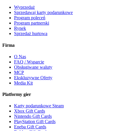
Wyprzedaż
Sprzedawaj karty podarunkowe
Program poleceń
Program partnerski
Rynek
Sprzedaż hurtowa
Firma
O Nas
FAQ / Wsparcie
Obsługiwane waluty
MCP
Ekskluzywne Oferty
Media Kit
Platformy gier
Karty podarunkowe Steam
Xbox Gift Cards
Nintendo Gift Cards
PlayStation Gift Cards
Eneba Gift Cards