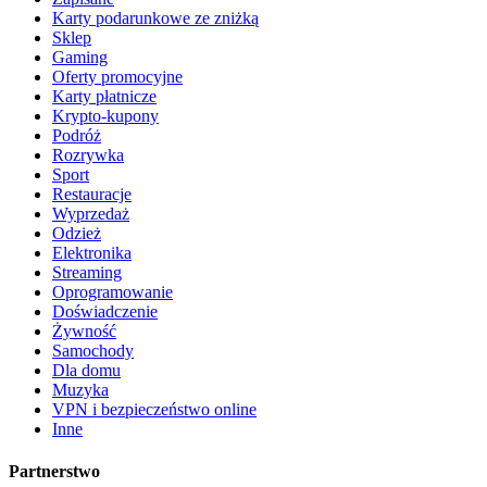
Karty podarunkowe ze zniżką
Sklep
Gaming
Oferty promocyjne
Karty płatnicze
Krypto-kupony
Podróż
Rozrywka
Sport
Restauracje
Wyprzedaż
Odzież
Elektronika
Streaming
Oprogramowanie
Doświadczenie
Żywność
Samochody
Dla domu
Muzyka
VPN i bezpieczeństwo online
Inne
Partnerstwo