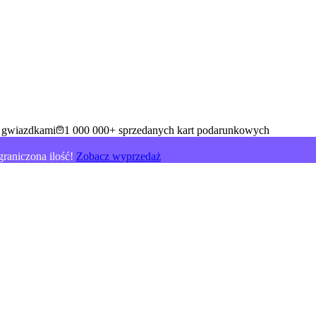
5 gwiazdkami
1 000 000+ sprzedanych kart podarunkowych
raniczona ilość!
Zobacz wyprzedaż