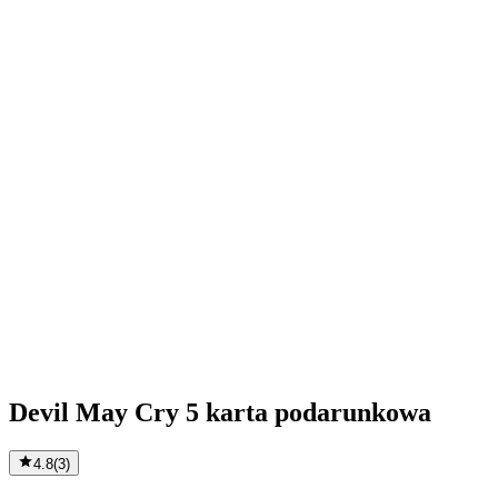
Devil May Cry 5 karta podarunkowa
4.8
(
3
)