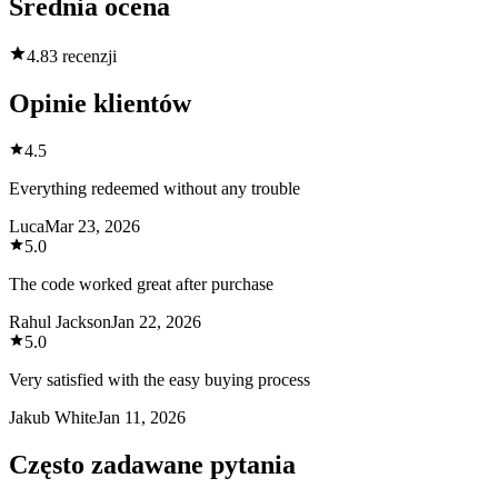
Średnia ocena
4.8
3 recenzji
Opinie klientów
4.5
Everything redeemed without any trouble
Luca
Mar 23, 2026
5.0
The code worked great after purchase
Rahul Jackson
Jan 22, 2026
5.0
Very satisfied with the easy buying process
Jakub White
Jan 11, 2026
Często zadawane pytania