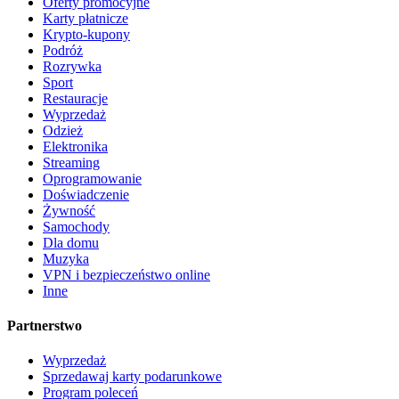
Oferty promocyjne
Karty płatnicze
Krypto-kupony
Podróż
Rozrywka
Sport
Restauracje
Wyprzedaż
Odzież
Elektronika
Streaming
Oprogramowanie
Doświadczenie
Żywność
Samochody
Dla domu
Muzyka
VPN i bezpieczeństwo online
Inne
Partnerstwo
Wyprzedaż
Sprzedawaj karty podarunkowe
Program poleceń