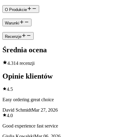
O Produkcie
Warunki
Recenzje
Średnia ocena
4.3
14 recenzji
Opinie klientów
4.5
Easy ordering great choice
David Schmidt
Mar 27, 2026
4.0
Good experience fast service
Giulia Kowalski
Mar 06, 2026