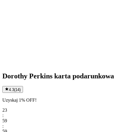
Dorothy Perkins karta podarunkowa
4.3
(
14
)
Uzyskaj 1% OFF!
23
:
59
:
59