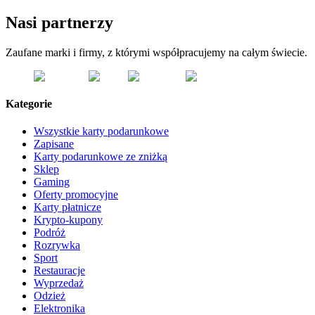
Nasi partnerzy
Zaufane marki i firmy, z którymi współpracujemy na całym świecie.
Kategorie
Wszystkie karty podarunkowe
Zapisane
Karty podarunkowe ze zniżką
Sklep
Gaming
Oferty promocyjne
Karty płatnicze
Krypto-kupony
Podróż
Rozrywka
Sport
Restauracje
Wyprzedaż
Odzież
Elektronika