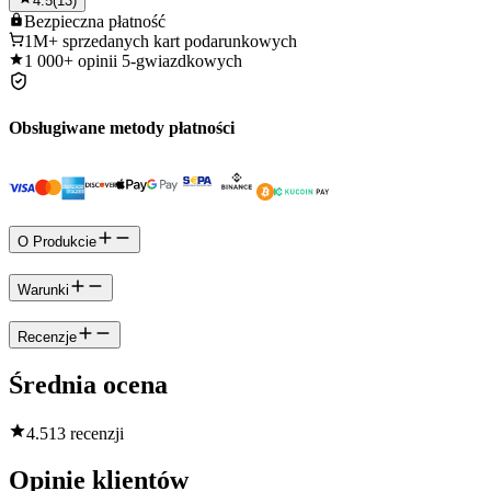
4.5
(
13
)
Bezpieczna
płatność
1M+
sprzedanych kart podarunkowych
1 000+
opinii 5-gwiazdkowych
Obsługiwane metody płatności
O Produkcie
Warunki
Recenzje
Średnia ocena
4.5
13 recenzji
Opinie klientów