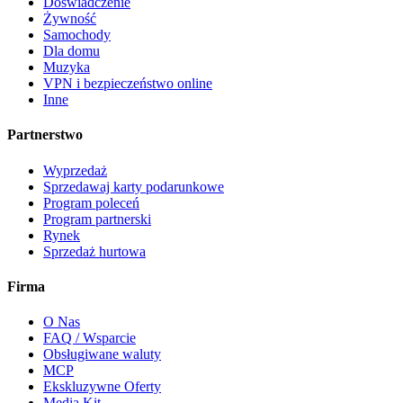
Doświadczenie
Żywność
Samochody
Dla domu
Muzyka
VPN i bezpieczeństwo online
Inne
Partnerstwo
Wyprzedaż
Sprzedawaj karty podarunkowe
Program poleceń
Program partnerski
Rynek
Sprzedaż hurtowa
Firma
O Nas
FAQ / Wsparcie
Obsługiwane waluty
MCP
Ekskluzywne Oferty
Media Kit