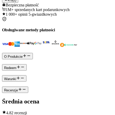
4.8
(
2
)
Bezpieczna
płatność
1M+
sprzedanych kart podarunkowych
1 000+
opinii 5-gwiazdkowych
Obsługiwane metody płatności
O Produkcie
Redeem
Warunki
Recenzje
Średnia ocena
4.8
2 recenzji