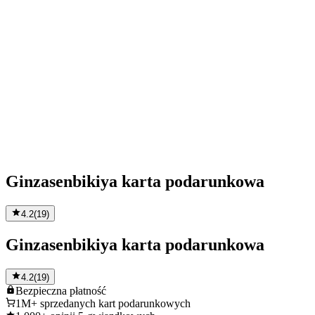
Ginzasenbikiya karta podarunkowa
4.2
(
19
)
Ginzasenbikiya karta podarunkowa
4.2
(
19
)
Bezpieczna
płatność
1M+
sprzedanych kart podarunkowych