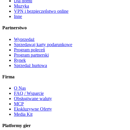
Dla domu
Muzyka
VPN i bezpieczeństwo online
Inne
Partnerstwo
Wyprzedaż
Sprzedawaj karty podarunkowe
Program poleceń
Program partnerski
Rynek
Sprzedaż hurtowa
Firma
O Nas
FAQ / Wsparcie
Obsługiwane waluty
MCP
Ekskluzywne Oferty
Media Kit
Platformy gier