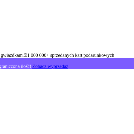
5 gwiazdkami
1 000 000+ sprzedanych kart podarunkowych
raniczona ilość!
Zobacz wyprzedaż