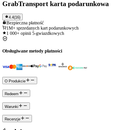
GrabTransport karta podarunkowa
4.4
(
16
)
Bezpieczna
płatność
1M+
sprzedanych kart podarunkowych
1 000+
opinii 5-gwiazdkowych
Obsługiwane metody płatności
O Produkcie
Redeem
Warunki
Recenzje