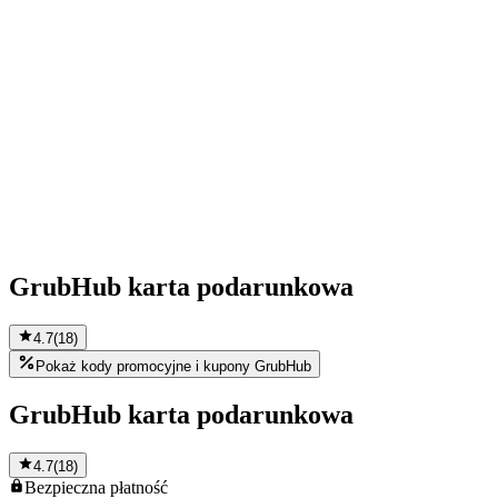
GrubHub karta podarunkowa
4.7
(
18
)
Pokaż kody promocyjne i kupony GrubHub
GrubHub karta podarunkowa
4.7
(
18
)
Bezpieczna
płatność