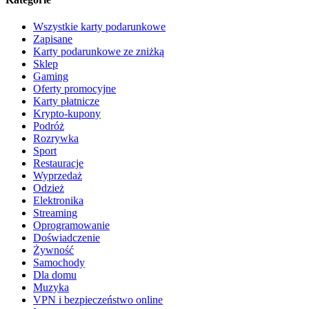
Wszystkie karty podarunkowe
Zapisane
Karty podarunkowe ze zniżką
Sklep
Gaming
Oferty promocyjne
Karty płatnicze
Krypto-kupony
Podróż
Rozrywka
Sport
Restauracje
Wyprzedaż
Odzież
Elektronika
Streaming
Oprogramowanie
Doświadczenie
Żywność
Samochody
Dla domu
Muzyka
VPN i bezpieczeństwo online