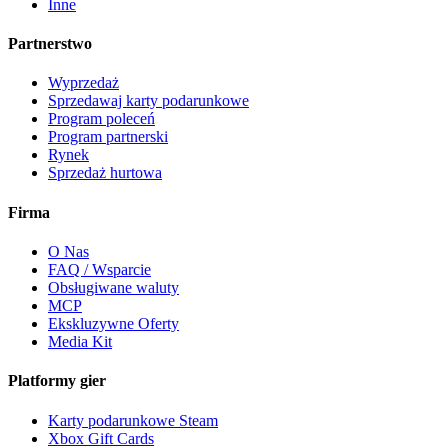
Inne
Partnerstwo
Wyprzedaż
Sprzedawaj karty podarunkowe
Program poleceń
Program partnerski
Rynek
Sprzedaż hurtowa
Firma
O Nas
FAQ / Wsparcie
Obsługiwane waluty
MCP
Ekskluzywne Oferty
Media Kit
Platformy gier
Karty podarunkowe Steam
Xbox Gift Cards