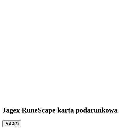
Jagex RuneScape karta podarunkowa
4.4
(
8
)