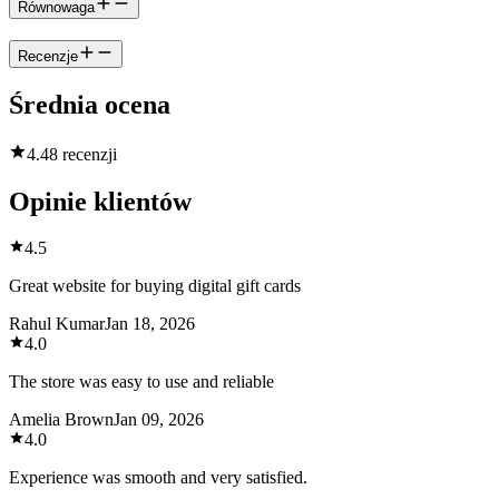
Równowaga
Recenzje
Średnia ocena
4.4
8 recenzji
Opinie klientów
4.5
Great website for buying digital gift cards
Rahul Kumar
Jan 18, 2026
4.0
The store was easy to use and reliable
Amelia Brown
Jan 09, 2026
4.0
Experience was smooth and very satisfied.