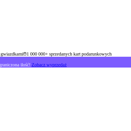
5 gwiazdkami
1 000 000+ sprzedanych kart podarunkowych
raniczona ilość!
Zobacz wyprzedaż