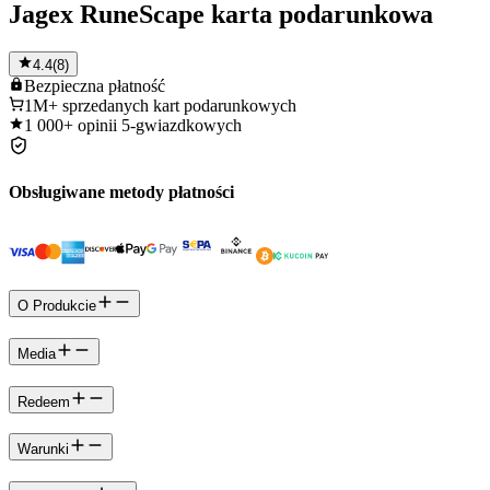
Jagex RuneScape karta podarunkowa
4.4
(
8
)
Bezpieczna
płatność
1M+
sprzedanych kart podarunkowych
1 000+
opinii 5-gwiazdkowych
Obsługiwane metody płatności
O Produkcie
Media
Redeem
Warunki