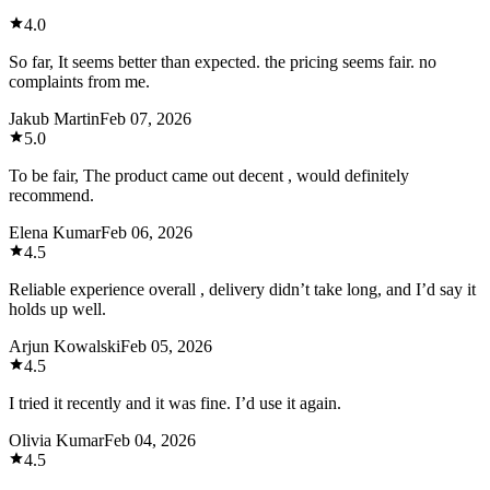
4.0
So far, It seems better than expected. the pricing seems fair. no
complaints from me.
Jakub Martin
Feb 07, 2026
5.0
To be fair, The product came out decent , would definitely
recommend.
Elena Kumar
Feb 06, 2026
4.5
Reliable experience overall , delivery didn’t take long, and I’d say it
holds up well.
Arjun Kowalski
Feb 05, 2026
4.5
I tried it recently and it was fine. I’d use it again.
Olivia Kumar
Feb 04, 2026
4.5