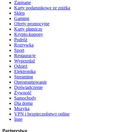
Zapisane
Karty podarunkowe ze zniżką
Sklep
Gaming
Oferty promocyjne
Karty płatnicze
Krypto-kupony
Podróż
Rozrywka
Sport
Restauracje
Wyprzedaż
Odzież
Elektronika
Streaming
Oprogramowanie
Doświadczenie
Żywność
Samochody
Dla domu
Muzyka
VPN i bezpieczeństwo online
Inne
Partnerstwo