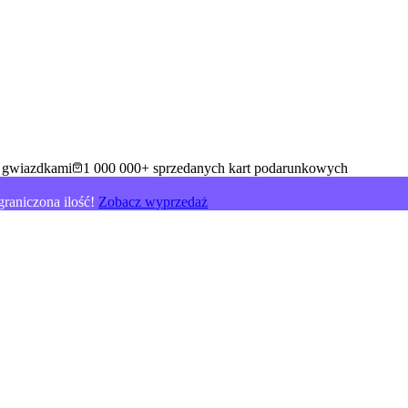
5 gwiazdkami
1 000 000+ sprzedanych kart podarunkowych
raniczona ilość!
Zobacz wyprzedaż