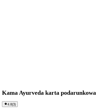
Kama Ayurveda karta podarunkowa
4.8
(
3
)