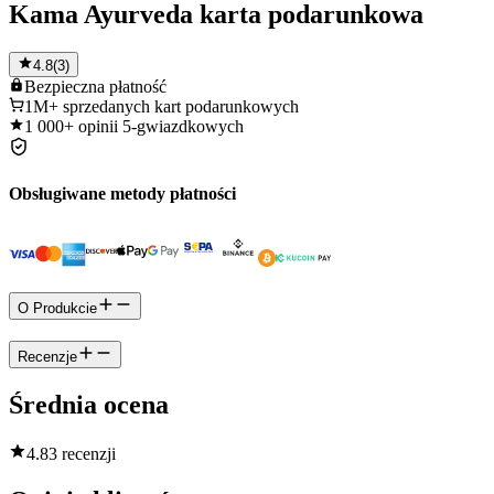
Kama Ayurveda karta podarunkowa
4.8
(
3
)
Bezpieczna
płatność
1M+
sprzedanych kart podarunkowych
1 000+
opinii 5-gwiazdkowych
Obsługiwane metody płatności
O Produkcie
Recenzje
Średnia ocena
4.8
3 recenzji