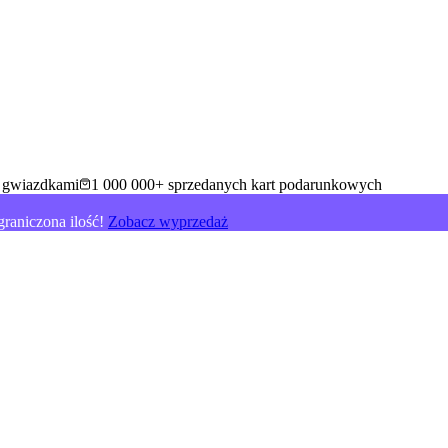
5 gwiazdkami
1 000 000+ sprzedanych kart podarunkowych
raniczona ilość!
Zobacz wyprzedaż