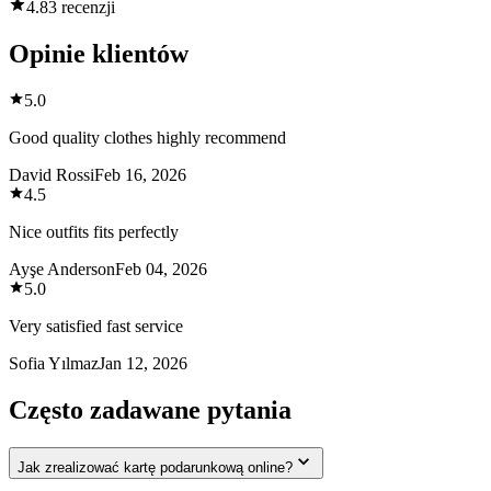
4.8
3 recenzji
Opinie klientów
5.0
Good quality clothes highly recommend
David Rossi
Feb 16, 2026
4.5
Nice outfits fits perfectly
Ayşe Anderson
Feb 04, 2026
5.0
Very satisfied fast service
Sofia Yılmaz
Jan 12, 2026
Często zadawane pytania
Jak zrealizować kartę podarunkową online?