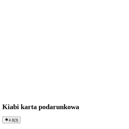
Kiabi karta podarunkowa
4.8
(
3
)