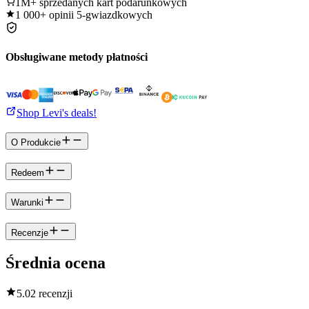
1M+
sprzedanych kart podarunkowych
1 000+
opinii 5-gwiazdkowych
Obsługiwane metody płatności
Shop Levi's deals!
O Produkcie
Redeem
Warunki
Recenzje
Średnia ocena
5.0
2 recenzji