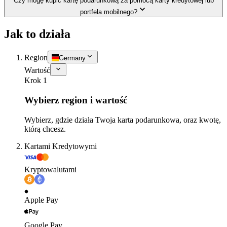
Czy mogę kupić kartę podarunkową za pomocą karty kredytowej lub
portfela mobilnego?
Jak to działa
Region
Germany
Wartość
Krok 1
Wybierz region i wartość
Wybierz, gdzie działa Twoja karta podarunkowa, oraz kwotę,
którą chcesz.
Kartami Kredytowymi
Kryptowalutami
Apple Pay
Google Pay