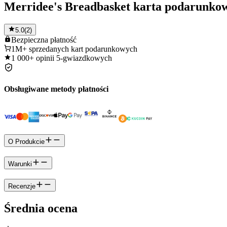
Merridee's Breadbasket karta podarunko
5.0
(
2
)
Bezpieczna
płatność
1M+
sprzedanych kart podarunkowych
1 000+
opinii 5-gwiazdkowych
Obsługiwane metody płatności
O Produkcie
Warunki
Recenzje
Średnia ocena