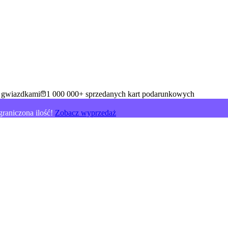
5 gwiazdkami
1 000 000+ sprzedanych kart podarunkowych
raniczona ilość!
Zobacz wyprzedaż