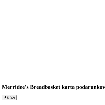
Merridee's Breadbasket karta podarunko
5.0
(
2
)