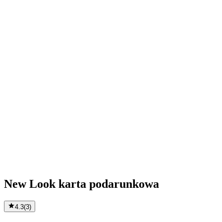
New Look karta podarunkowa
4.3
(
3
)