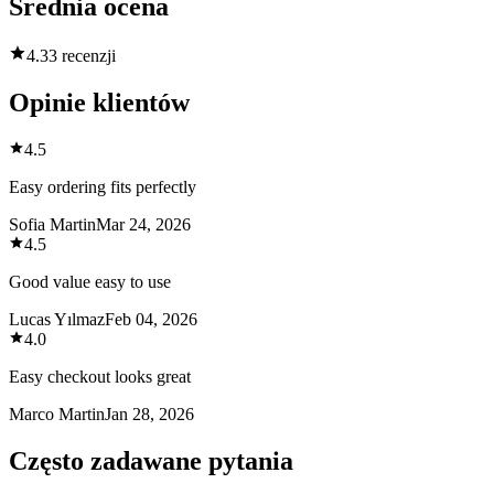
Średnia ocena
4.3
3 recenzji
Opinie klientów
4.5
Easy ordering fits perfectly
Sofia Martin
Mar 24, 2026
4.5
Good value easy to use
Lucas Yılmaz
Feb 04, 2026
4.0
Easy checkout looks great
Marco Martin
Jan 28, 2026
Często zadawane pytania