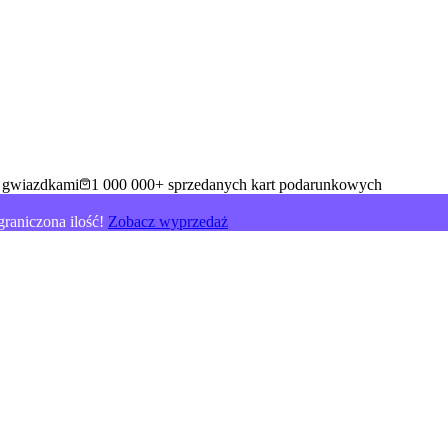
5 gwiazdkami
1 000 000+ sprzedanych kart podarunkowych
raniczona ilość!
Zobacz wyprzedaż