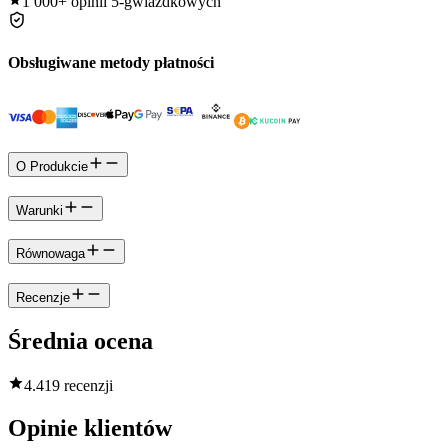
1 000+
opinii 5-gwiazdkowych
Obsługiwane metody płatności
O Produkcie
Warunki
Równowaga
Recenzje
Średnia ocena
4.4
19 recenzji
Opinie klientów