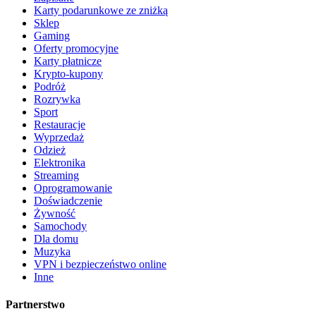
Karty podarunkowe ze zniżką
Sklep
Gaming
Oferty promocyjne
Karty płatnicze
Krypto-kupony
Podróż
Rozrywka
Sport
Restauracje
Wyprzedaż
Odzież
Elektronika
Streaming
Oprogramowanie
Doświadczenie
Żywność
Samochody
Dla domu
Muzyka
VPN i bezpieczeństwo online
Inne
Partnerstwo