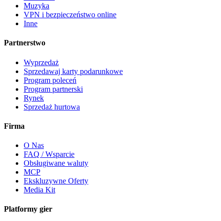
Muzyka
VPN i bezpieczeństwo online
Inne
Partnerstwo
Wyprzedaż
Sprzedawaj karty podarunkowe
Program poleceń
Program partnerski
Rynek
Sprzedaż hurtowa
Firma
O Nas
FAQ / Wsparcie
Obsługiwane waluty
MCP
Ekskluzywne Oferty
Media Kit
Platformy gier