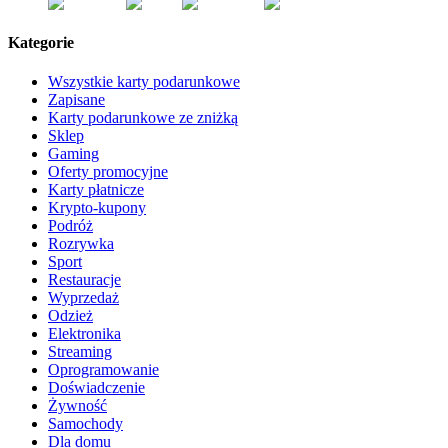
Kategorie
Wszystkie karty podarunkowe
Zapisane
Karty podarunkowe ze zniżką
Sklep
Gaming
Oferty promocyjne
Karty płatnicze
Krypto-kupony
Podróż
Rozrywka
Sport
Restauracje
Wyprzedaż
Odzież
Elektronika
Streaming
Oprogramowanie
Doświadczenie
Żywność
Samochody
Dla domu