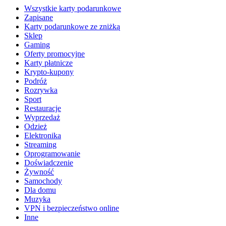
Wszystkie karty podarunkowe
Zapisane
Karty podarunkowe ze zniżką
Sklep
Gaming
Oferty promocyjne
Karty płatnicze
Krypto-kupony
Podróż
Rozrywka
Sport
Restauracje
Wyprzedaż
Odzież
Elektronika
Streaming
Oprogramowanie
Doświadczenie
Żywność
Samochody
Dla domu
Muzyka
VPN i bezpieczeństwo online
Inne