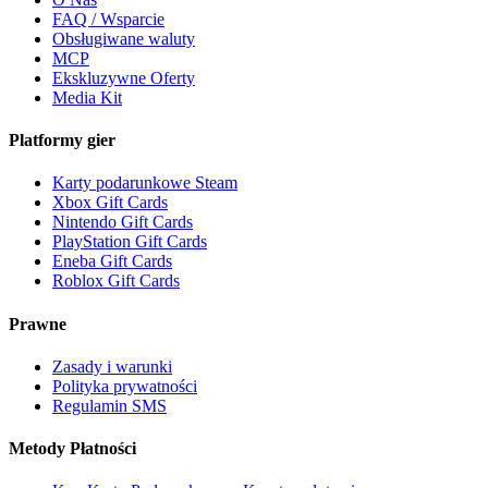
FAQ / Wsparcie
Obsługiwane waluty
MCP
Ekskluzywne Oferty
Media Kit
Platformy gier
Karty podarunkowe Steam
Xbox Gift Cards
Nintendo Gift Cards
PlayStation Gift Cards
Eneba Gift Cards
Roblox Gift Cards
Prawne
Zasady i warunki
Polityka prywatności
Regulamin SMS
Metody Płatności