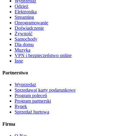
Wyprzedaż
Odzież
Elektronika
Streaming
Oprogramowanie
Doświadczenie
Żywność
Samochody
Dla domu
Muzyka
VPN i bezpieczeństwo online
Inne
Partnerstwo
Wyprzedaż
Sprzedawaj karty podarunkowe
Program poleceń
Program partnerski
Rynek
Sprzedaż hurtowa
Firma
O Nas