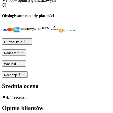
1 000+
opinii 5-gwiazdkowych
Obsługiwane metody płatności
O Produkcie
Redeem
Warunki
Recenzje
Średnia ocena
4.7
7 recenzji
Opinie klientów