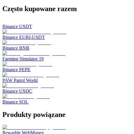
Często kupowane razem
Binance USDT
Binance EURI-USDT
Binance BNB
Farming Simulator 19
Binance PEPE
PAW Patrol World
Binance USDC
Binance SOL
Produkty powiązane
Rewarble WebMoney