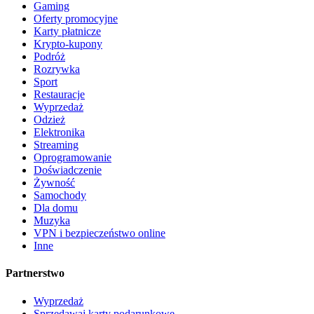
Gaming
Oferty promocyjne
Karty płatnicze
Krypto-kupony
Podróż
Rozrywka
Sport
Restauracje
Wyprzedaż
Odzież
Elektronika
Streaming
Oprogramowanie
Doświadczenie
Żywność
Samochody
Dla domu
Muzyka
VPN i bezpieczeństwo online
Inne
Partnerstwo
Wyprzedaż
Sprzedawaj karty podarunkowe