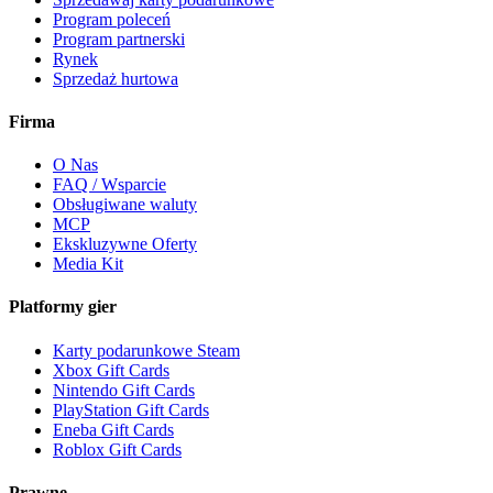
Program poleceń
Program partnerski
Rynek
Sprzedaż hurtowa
Firma
O Nas
FAQ / Wsparcie
Obsługiwane waluty
MCP
Ekskluzywne Oferty
Media Kit
Platformy gier
Karty podarunkowe Steam
Xbox Gift Cards
Nintendo Gift Cards
PlayStation Gift Cards
Eneba Gift Cards
Roblox Gift Cards
Prawne