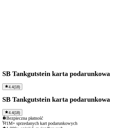
SB Tankgutstein karta podarunkowa
4.4
(
18
)
SB Tankgutstein karta podarunkowa
4.4
(
18
)
Bezpieczna
płatność
1M+
sprzedanych kart podarunkowych