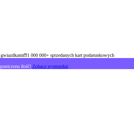
5 gwiazdkami
1 000 000+ sprzedanych kart podarunkowych
raniczona ilość!
Zobacz wyprzedaż