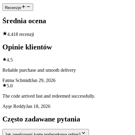
Recenzje
Średnia ocena
4.4
18 recenzji
Opinie klientów
4.5
Reliable purchase and smooth delivery
Fatma Schmidt
Jan 29, 2026
5.0
The code arrived fast and redeemed successfully.
Ayşe Reddy
Jan 18, 2026
Często zadawane pytania
Jak zrealizować kartę podarunkową online?