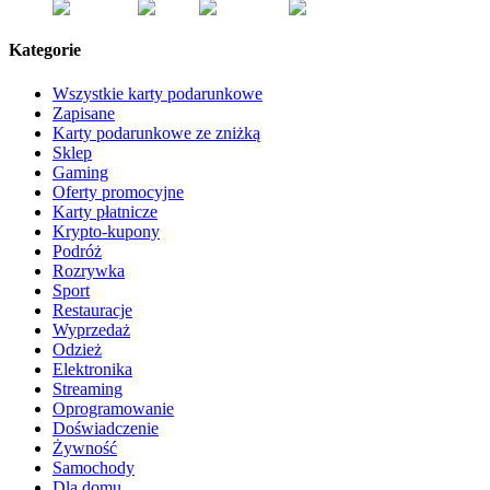
Kategorie
Wszystkie karty podarunkowe
Zapisane
Karty podarunkowe ze zniżką
Sklep
Gaming
Oferty promocyjne
Karty płatnicze
Krypto-kupony
Podróż
Rozrywka
Sport
Restauracje
Wyprzedaż
Odzież
Elektronika
Streaming
Oprogramowanie
Doświadczenie
Żywność
Samochody
Dla domu