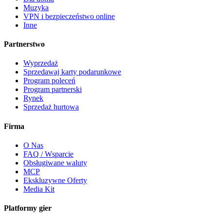
Muzyka
VPN i bezpieczeństwo online
Inne
Partnerstwo
Wyprzedaż
Sprzedawaj karty podarunkowe
Program poleceń
Program partnerski
Rynek
Sprzedaż hurtowa
Firma
O Nas
FAQ / Wsparcie
Obsługiwane waluty
MCP
Ekskluzywne Oferty
Media Kit
Platformy gier