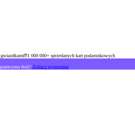
5 gwiazdkami
1 000 000+ sprzedanych kart podarunkowych
raniczona ilość!
Zobacz wyprzedaż