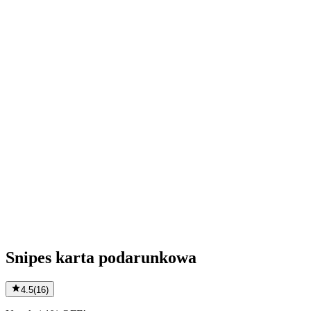
Snipes karta podarunkowa
4.5
(
16
)