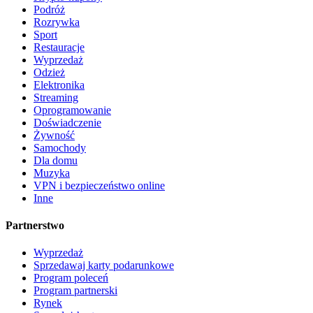
Podróż
Rozrywka
Sport
Restauracje
Wyprzedaż
Odzież
Elektronika
Streaming
Oprogramowanie
Doświadczenie
Żywność
Samochody
Dla domu
Muzyka
VPN i bezpieczeństwo online
Inne
Partnerstwo
Wyprzedaż
Sprzedawaj karty podarunkowe
Program poleceń
Program partnerski
Rynek