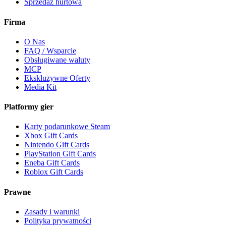
Sprzedaż hurtowa
Firma
O Nas
FAQ / Wsparcie
Obsługiwane waluty
MCP
Ekskluzywne Oferty
Media Kit
Platformy gier
Karty podarunkowe Steam
Xbox Gift Cards
Nintendo Gift Cards
PlayStation Gift Cards
Eneba Gift Cards
Roblox Gift Cards
Prawne
Zasady i warunki
Polityka prywatności