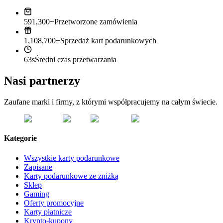
591,300+
Przetworzone zamówienia
1,108,700+
Sprzedaż kart podarunkowych
63s
Średni czas przetwarzania
Nasi partnerzy
Zaufane marki i firmy, z którymi współpracujemy na całym świecie.
Kategorie
Wszystkie karty podarunkowe
Zapisane
Karty podarunkowe ze zniżką
Sklep
Gaming
Oferty promocyjne
Karty płatnicze
Krypto-kupony