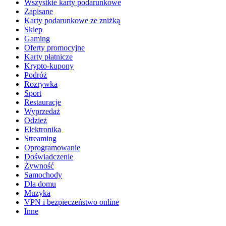
Wszystkie karty podarunkowe
Zapisane
Karty podarunkowe ze zniżką
Sklep
Gaming
Oferty promocyjne
Karty płatnicze
Krypto-kupony
Podróż
Rozrywka
Sport
Restauracje
Wyprzedaż
Odzież
Elektronika
Streaming
Oprogramowanie
Doświadczenie
Żywność
Samochody
Dla domu
Muzyka
VPN i bezpieczeństwo online
Inne