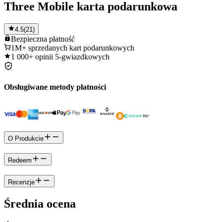
Three Mobile karta podarunkowa
4.5
(
21
)
Bezpieczna
płatność
1M+
sprzedanych kart podarunkowych
1 000+
opinii 5-gwiazdkowych
Obsługiwane metody płatności
O Produkcie
Redeem
Recenzje
Średnia ocena