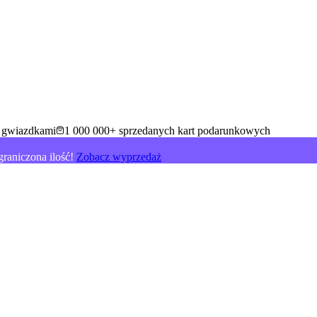
5 gwiazdkami
1 000 000+ sprzedanych kart podarunkowych
raniczona ilość!
Zobacz wyprzedaż