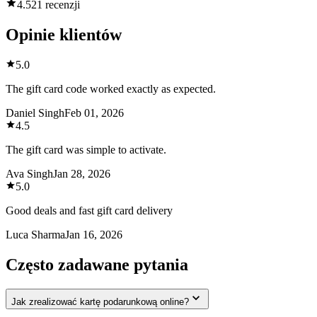
4.5
21 recenzji
Opinie klientów
5.0
The gift card code worked exactly as expected.
Daniel Singh
Feb 01, 2026
4.5
The gift card was simple to activate.
Ava Singh
Jan 28, 2026
5.0
Good deals and fast gift card delivery
Luca Sharma
Jan 16, 2026
Często zadawane pytania
Jak zrealizować kartę podarunkową online?