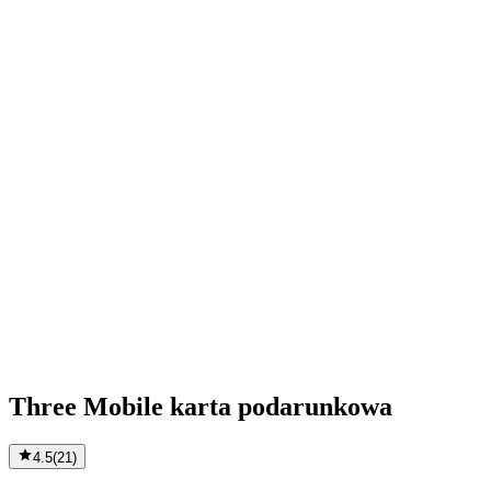
Three Mobile karta podarunkowa
4.5
(
21
)