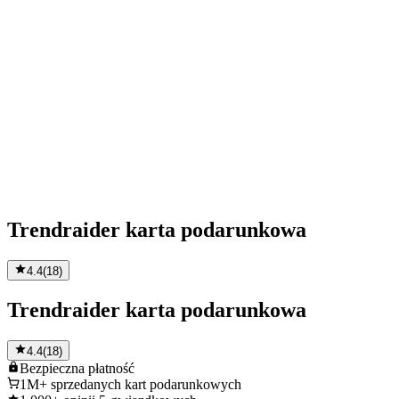
Trendraider karta podarunkowa
4.4
(
18
)
Trendraider karta podarunkowa
4.4
(
18
)
Bezpieczna
płatność
1M+
sprzedanych kart podarunkowych