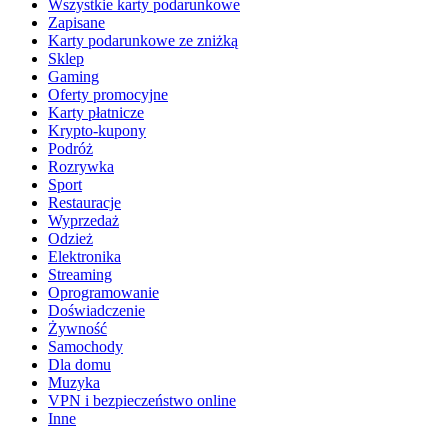
Wszystkie karty podarunkowe
Zapisane
Karty podarunkowe ze zniżką
Sklep
Gaming
Oferty promocyjne
Karty płatnicze
Krypto-kupony
Podróż
Rozrywka
Sport
Restauracje
Wyprzedaż
Odzież
Elektronika
Streaming
Oprogramowanie
Doświadczenie
Żywność
Samochody
Dla domu
Muzyka
VPN i bezpieczeństwo online
Inne