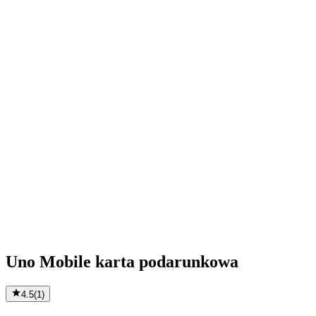
Uno Mobile karta podarunkowa
4.5
(
1
)