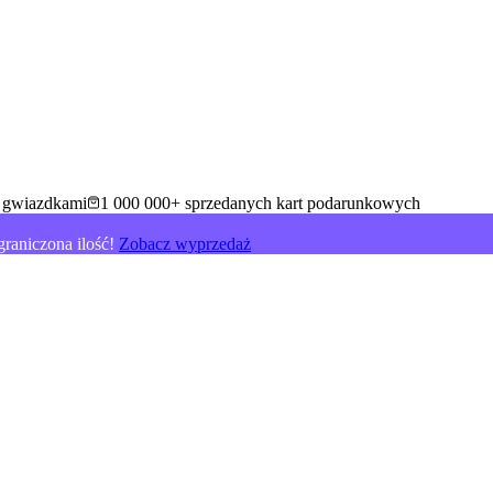
5 gwiazdkami
1 000 000+ sprzedanych kart podarunkowych
raniczona ilość!
Zobacz wyprzedaż