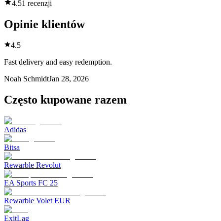
4.5
1 recenzji
Opinie klientów
4.5
Fast delivery and easy redemption.
Noah Schmidt
Jan 28, 2026
Często kupowane razem
Adidas
Bitsa
Rewarble Revolut
EA Sports FC 25
Rewarble Volet EUR
ExitLag