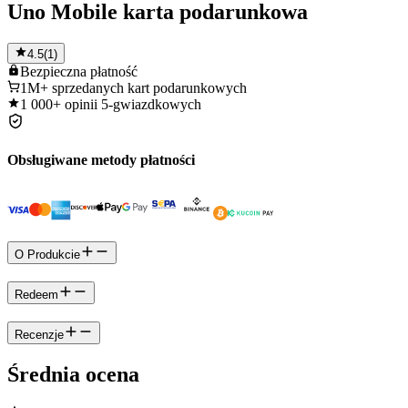
Uno Mobile karta podarunkowa
4.5
(
1
)
Bezpieczna
płatność
1M+
sprzedanych kart podarunkowych
1 000+
opinii 5-gwiazdkowych
Obsługiwane metody płatności
O Produkcie
Redeem
Recenzje
Średnia ocena