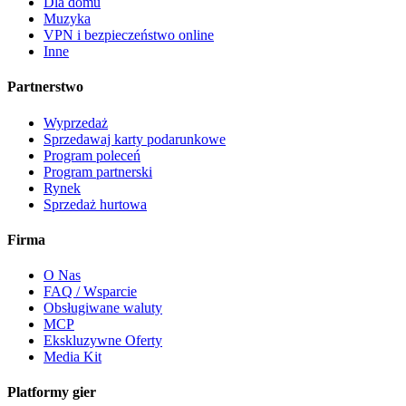
Dla domu
Muzyka
VPN i bezpieczeństwo online
Inne
Partnerstwo
Wyprzedaż
Sprzedawaj karty podarunkowe
Program poleceń
Program partnerski
Rynek
Sprzedaż hurtowa
Firma
O Nas
FAQ / Wsparcie
Obsługiwane waluty
MCP
Ekskluzywne Oferty
Media Kit
Platformy gier