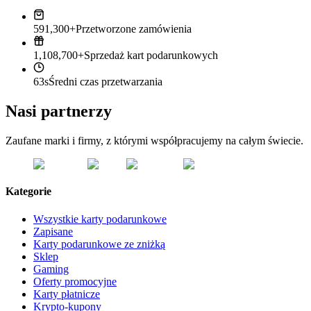
591,300+
Przetworzone zamówienia
1,108,700+
Sprzedaż kart podarunkowych
63s
Średni czas przetwarzania
Nasi partnerzy
Zaufane marki i firmy, z którymi współpracujemy na całym świecie.
Kategorie
Wszystkie karty podarunkowe
Zapisane
Karty podarunkowe ze zniżką
Sklep
Gaming
Oferty promocyjne
Karty płatnicze
Krypto-kupony