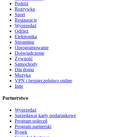
Podróż
Rozrywka
Sport
Restauracje
Wyprzedaż
Odzież
Elektronika
Streaming
Oprogramowanie
Doświadczenie
Żywność
Samochody
Dla domu
Muzyka
VPN i bezpieczeństwo online
Inne
Partnerstwo
Wyprzedaż
Sprzedawaj karty podarunkowe
Program poleceń
Program partnerski
Rynek