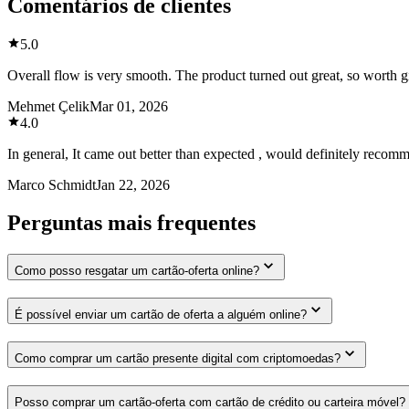
Comentários de clientes
5.0
Overall flow is very smooth. The product turned out great, so worth gi
Mehmet Çelik
Mar 01, 2026
4.0
In general, It came out better than expected , would definitely recom
Marco Schmidt
Jan 22, 2026
Perguntas mais frequentes
Como posso resgatar um cartão-oferta online?
É possível enviar um cartão de oferta a alguém online?
Como comprar um cartão presente digital com criptomoedas?
Posso comprar um cartão-oferta com cartão de crédito ou carteira móvel?