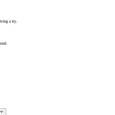
ving a try.
mend.