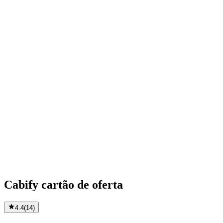
Cabify cartão de oferta
4.4
(
14
)