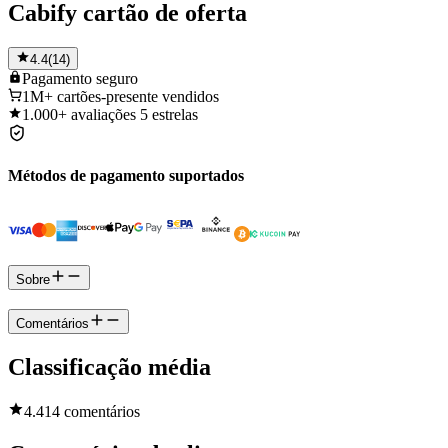
Cabify cartão de oferta
4.4
(
14
)
Pagamento
seguro
1M+
cartões-presente vendidos
1.000+
avaliações 5 estrelas
Métodos de pagamento suportados
Sobre
Comentários
Classificação média
4.4
14 comentários