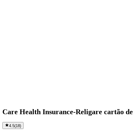
Care Health Insurance-Religare cartão de 
4.5
(
18
)