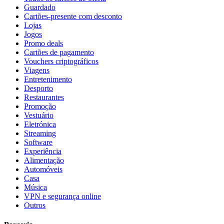
Guardado
Cartões-presente com desconto
Lojas
Jogos
Promo deals
Cartões de pagamento
Vouchers criptográficos
Viagens
Entretenimento
Desporto
Restaurantes
Promoção
Vestuário
Eletrónica
Streaming
Software
Experiência
Alimentação
Automóveis
Casa
Música
VPN e segurança online
Outros