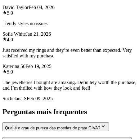
David Taylor
Feb 04, 2026
5.0
Trendy styles no issues
Sofia White
Jan 21, 2026
4.0
Just received my rings and they’re even better than expected. Very
satisfied with my purchase
Katerina 56
Feb 19, 2025
5.0
The jewelleries I bought are amazing. Definitely worth the purchase,
and I’m thrilled with how they look and feel!
Suchetana S
Feb 09, 2025
Perguntas mais frequentes
Qual é o grau de pureza das moedas de prata GIVA?