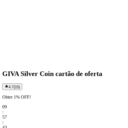
GIVA Silver Coin cartão de oferta
4.7
(
15
)
Obter 1% OFF!
09
:
57
:
43