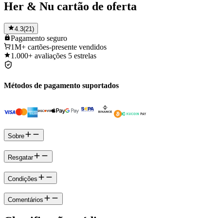
Her & Nu cartão de oferta
4.3
(
21
)
Pagamento
seguro
1M+
cartões-presente vendidos
1.000+
avaliações 5 estrelas
Métodos de pagamento suportados
Sobre
Resgatar
Condições
Comentários