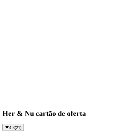
Her & Nu cartão de oferta
4.3
(
21
)