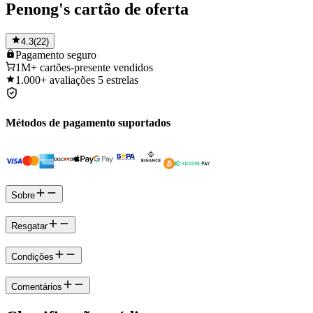
Penong's cartão de oferta
4.3
(
22
)
Pagamento
seguro
1M+
cartões-presente vendidos
1.000+
avaliações 5 estrelas
Métodos de pagamento suportados
Sobre
Resgatar
Condições
Comentários