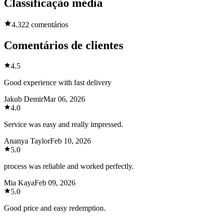
Classificação média
4.3
22 comentários
Comentários de clientes
4.5
Good experience with fast delivery
Jakub Demir
Mar 06, 2026
4.0
Service was easy and really impressed.
Ananya Taylor
Feb 10, 2026
5.0
process was reliable and worked perfectly.
Mia Kaya
Feb 09, 2026
5.0
Good price and easy redemption.