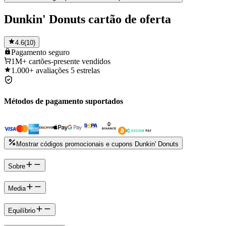
Dunkin' Donuts cartão de oferta
4.6
(
10
)
Pagamento
seguro
1M+
cartões-presente vendidos
1.000+
avaliações 5 estrelas
Métodos de pagamento suportados
Mostrar códigos promocionais e cupons Dunkin' Donuts
Sobre
Media
Equilíbrio