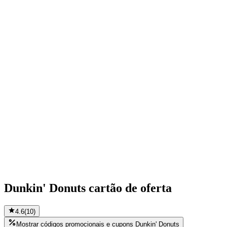
Dunkin' Donuts cartão de oferta
4.6
(
10
)
Mostrar códigos promocionais e cupons Dunkin' Donuts