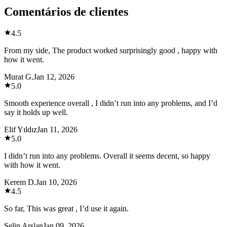
Comentários de clientes
4.5
From my side, The product worked surprisingly good , happy with
how it went.
Murat G.
Jan 12, 2026
5.0
Smooth experience overall , I didn’t run into any problems, and I’d
say it holds up well.
Elif Yıldız
Jan 11, 2026
5.0
I didn’t run into any problems. Overall it seems decent, so happy
with how it went.
Kerem D.
Jan 10, 2026
4.5
So far, This was great , I’d use it again.
Selin Arslan
Jan 09, 2026