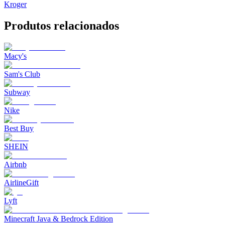
Kroger
Produtos relacionados
Macy's
Sam's Club
Subway
Nike
Best Buy
SHEIN
Airbnb
AirlineGift
Lyft
Minecraft Java & Bedrock Edition