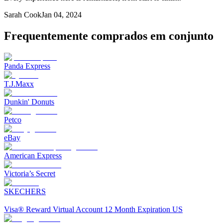
Sarah Cook
Jan 04, 2024
Frequentemente comprados em conjunto
Panda Express
T.J.Maxx
Dunkin' Donuts
Petco
eBay
American Express
Victoria’s Secret
SKECHERS
Visa® Reward Virtual Account 12 Month Expiration US