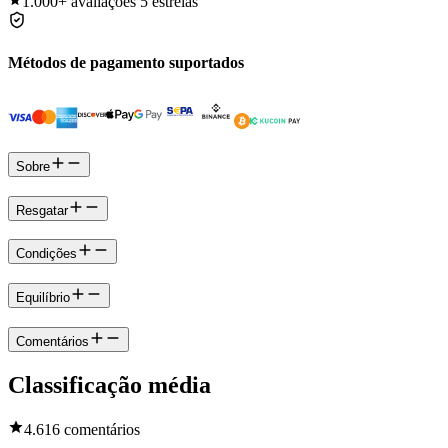
1.000+
avaliações 5 estrelas
Métodos de pagamento suportados
Sobre
Resgatar
Condições
Equilíbrio
Comentários
Classificação média
4.6
16 comentários