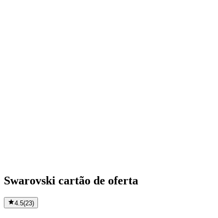
Swarovski cartão de oferta
4.5
(
23
)