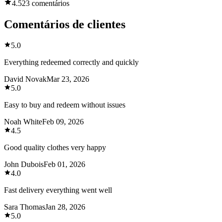
4.5
23 comentários
Comentários de clientes
5.0
Everything redeemed correctly and quickly
David Novak
Mar 23, 2026
5.0
Easy to buy and redeem without issues
Noah White
Feb 09, 2026
4.5
Good quality clothes very happy
John Dubois
Feb 01, 2026
4.0
Fast delivery everything went well
Sara Thomas
Jan 28, 2026
5.0