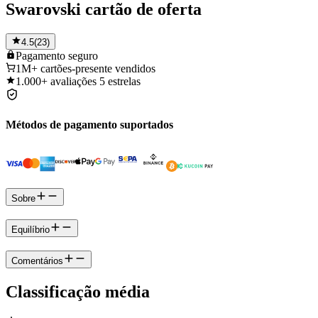
Swarovski cartão de oferta
4.5
(
23
)
Pagamento
seguro
1M+
cartões-presente vendidos
1.000+
avaliações 5 estrelas
Métodos de pagamento suportados
Sobre
Equilíbrio
Comentários
Classificação média