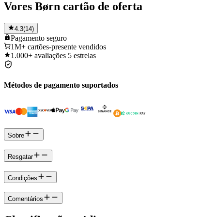
Vores Børn cartão de oferta
4.3
(
14
)
Pagamento
seguro
1M+
cartões-presente vendidos
1.000+
avaliações 5 estrelas
Métodos de pagamento suportados
Sobre
Resgatar
Condições
Comentários