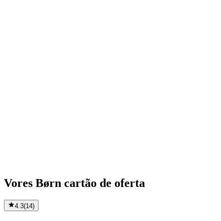
Vores Børn cartão de oferta
4.3
(
14
)