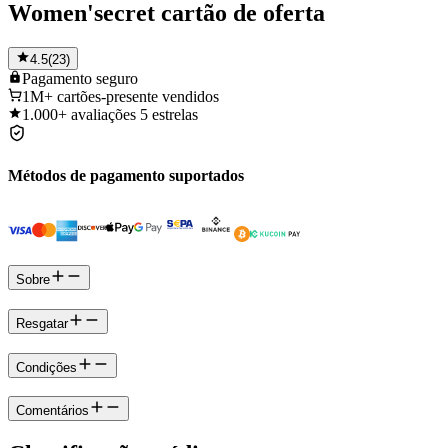
Women'secret cartão de oferta
4.5
(
23
)
Pagamento
seguro
1M+
cartões-presente vendidos
1.000+
avaliações 5 estrelas
Métodos de pagamento suportados
Sobre
Resgatar
Condições
Comentários