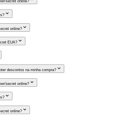
n'secret online?
es?
cret online?
ecret EUA?
obter descontos na minha compra?
n'secret online?
es?
cret online?