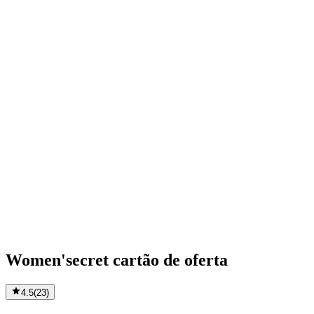
Women'secret cartão de oferta
4.5
(
23
)