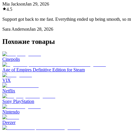
Mia Jackson
Jan 29, 2026
4.5
Support got back to me fast. Everything ended up being smooth, so m
Sara Anderson
Jan 28, 2026
Похожие товары
Cinepolis
Age of Empires Definitive Edition for Steam
VIX
Netflix
Sony PlayStation
Nintendo
Deezer