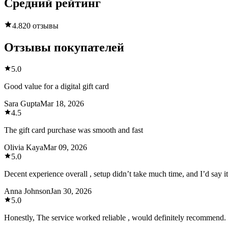
Средний рейтинг
4.8
20 отзывы
Отзывы покупателей
5.0
Good value for a digital gift card
Sara Gupta
Mar 18, 2026
4.5
The gift card purchase was smooth and fast
Olivia Kaya
Mar 09, 2026
5.0
Decent experience overall , setup didn’t take much time, and I’d say i
Anna Johnson
Jan 30, 2026
5.0
Honestly, The service worked reliable , would definitely recommend.