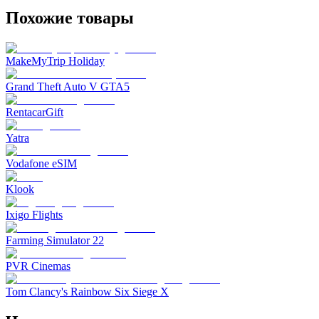
Похожие товары
MakeMyTrip Holiday
Grand Theft Auto V GTA5
RentacarGift
Yatra
Vodafone eSIM
Klook
Ixigo Flights
Farming Simulator 22
PVR Cinemas
Tom Clancy's Rainbow Six Siege X